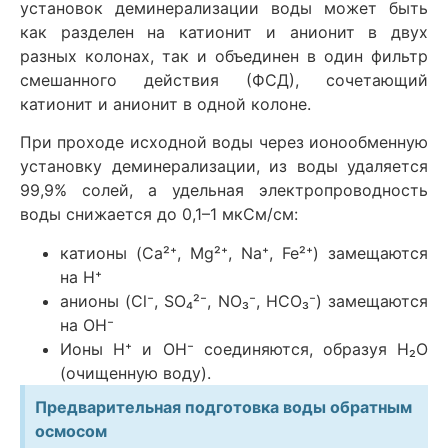
установок деминерализации воды может быть
как разделен на катионит и анионит в двух
разных колонах, так и объединен в один фильтр
смешанного действия (ФСД), сочетающий
катионит и анионит в одной колоне.
При проходе исходной воды через ионообменную
установку деминерализации, из воды удаляется
99,9% солей, а удельная электропроводность
воды снижается до 0,1–1 мкСм/см:
катионы (Ca²⁺, Mg²⁺, Na⁺, Fe²⁺) замещаются
на H⁺
анионы (Cl⁻, SO₄²⁻, NO₃⁻, HCO₃⁻) замещаются
на OH⁻
Ионы H⁺ и OH⁻ соединяются, образуя H₂O
(очищенную воду).
Предварительная подготовка воды обратным
осмосом