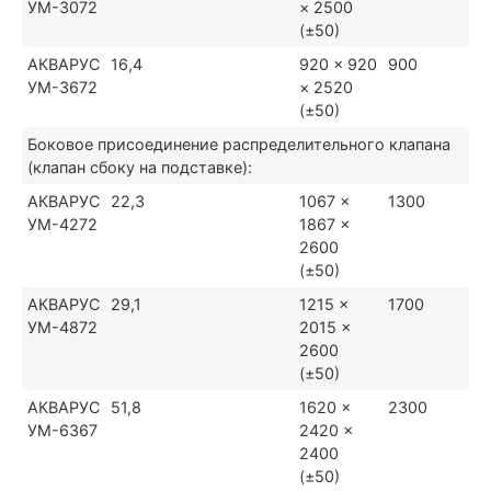
УМ-3072
× 2500
(±50)
АКВАРУС
16,4
920 × 920
900
УМ-3672
× 2520
(±50)
Боковое присоединение распределительного клапана
(клапан сбоку на подставке):
АКВАРУС
22,3
1067 ×
1300
УМ-4272
1867 ×
2600
(±50)
АКВАРУС
29,1
1215 ×
1700
УМ-4872
2015 ×
2600
(±50)
АКВАРУС
51,8
1620 ×
2300
УМ-6367
2420 ×
2400
(±50)