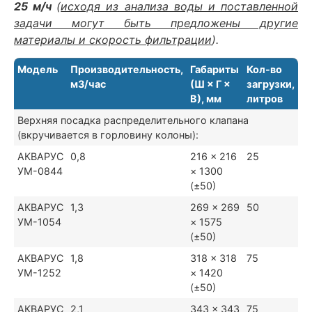
25 м/ч
(
исходя из анализа воды и поставленной
задачи могут быть предложены другие
материалы и скорость фильтрации
).
Модель
Производительность,
Габариты
Кол-во
м3/час
(Ш × Г ×
загрузки,
В), мм
литров
Верхняя посадка распределительного клапана
(вкручивается в горловину колоны):
АКВАРУС
0,8
216 × 216
25
УМ-0844
× 1300
(±50)
АКВАРУС
1,3
269 × 269
50
УМ-1054
× 1575
(±50)
АКВАРУС
1,8
318 × 318
75
УМ-1252
× 1420
(±50)
АКВАРУС
2,1
343 × 343
75